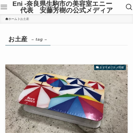
Eni -奈良県生駒市の美容室エニー
代表 安藤芳樹の公式メディア
ホーム
お土産
お土産
– tag –
おすすめグルメ情報