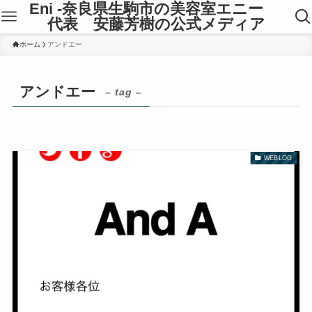
Eni -奈良県生駒市の美容室エニー
代表 安藤芳樹の公式メディア
ホーム
アンドエー
アンドエー
– tag –
WEBLOG