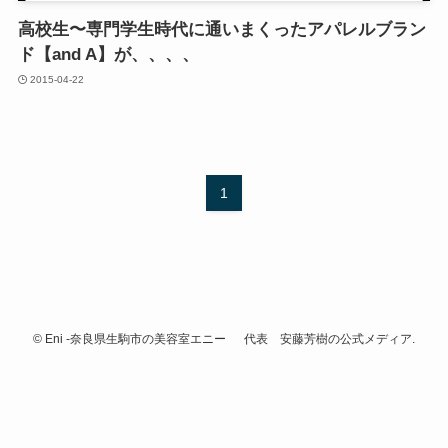
高校生〜専門学生時代に通いまくったアパレルブラン
ド【and A】が、、、、
2015-04-22
1
©
Eni -奈良県生駒市の美容室エニー 代表 安藤芳樹の公式メディア.