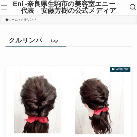
Eni -奈良県生駒市の美容室エニー
代表 安藤芳樹の公式メディア
ホーム
クルリンパ
クルリンパ
– tag –
WEBLOG