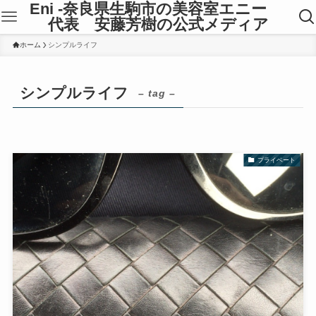
Eni -奈良県生駒市の美容室エニー
代表 安藤芳樹の公式メディア
ホーム
シンプルライフ
シンプルライフ
– tag –
プライベート