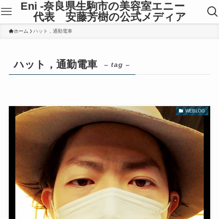
Eni -奈良県生駒市の美容室エニー
代表 安藤芳樹の公式メディア
ホーム
ハット，通勤電車
ハット，通勤電車
– tag –
WEBLOG