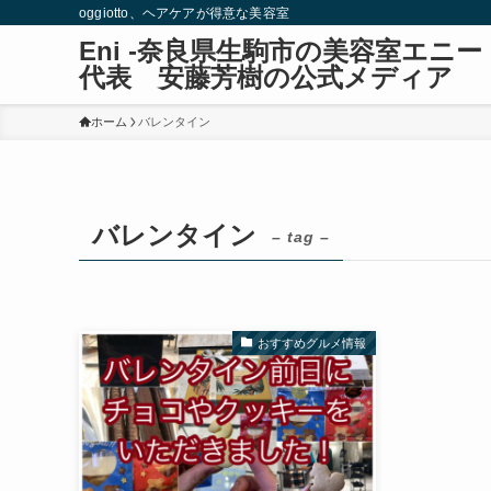
oggiotto、ヘアケアが得意な美容室
Eni -奈良県生駒市の美容室エ
代表 安藤芳樹の公式メディア
ホーム
バレンタイン
バレンタイン
– tag –
おすすめグルメ情報