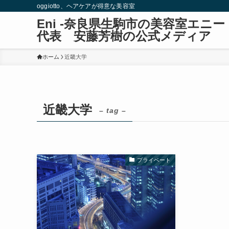
oggiotto、ヘアケアが得意な美容室
Eni -奈良県生駒市の美容室エ
代表 安藤芳樹の公式メディア
ホーム
近畿大学
近畿大学
– tag –
プライベート