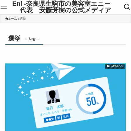
Eni -奈良県生駒市の美容室エニー
代表 安藤芳樹の公式メディア
ホーム
選挙
選挙
– tag –
WEBLOG