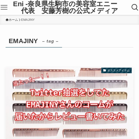
Eni -奈良県生駒市の美容室エニー
代表 安藤芳樹の公式メディア
ホーム
EMAJINY
EMAJINY
– tag –
オススメアイテム