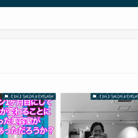
ニー
【 Eni 】SALON & EYELASH
【 Eni 】SALON & EYELA