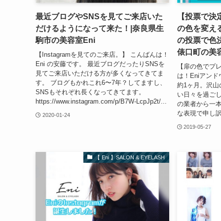
最近ブログやSNSを見てご来店いた
【投票で決
だけるようになって来た！|奈良県生
の色を変える
駒市の美容室Eni
の投票で色決
俵口町の美容
【Instagramを見てのご来店。】 こんばんは！
Eni の安藤です。 最近ブログだったりSNSを
【扉の色でプレ
見てご来店いただける方が多くなってきてま
は！Eniアンド
す。 ブログもかれこれ6〜7年？してますし、
約1ヶ月。沢山
SNSもそれぞれ長くなってきてます。
い日々を過ごし
https://www.instagram.com/p/B7W-LcpJp2t/...
の業者から一本
な表現で申し訳
2020-01-24
2019-05-27
【 Eni 】SALON & EYELASH