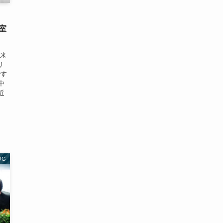
室
ぱ来
リ
です
中
近
OG