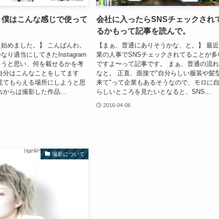
am、僕はこんな感じで使って
会社に入ったらSNSチェックされ
るかもって記事を読んで。
始めました。】 こんばんわ。
【まぁ、普通にありそうかな、と。】 最
り適当にしてきたInstagram
業の人事でSNSチェックされてることが多
ようと思い、何を載せるかを考
ですよ〜って記事です。 まぁ、普通の流
自分はこんなことをしてます
なと。 正直、面接で"自分らしい服装や髪
見てもらえる場所にしようと思
来て"って企業もあるそうなので、モロに
れからは撮影した作品...
らしいところを見たいとなると、SNS...
2016-04-06
撮影について