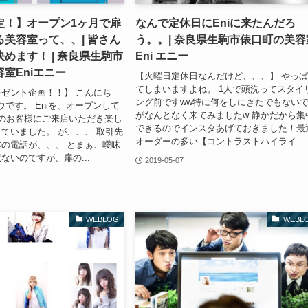
定！】オープン1ヶ月で扉
なんで定休日にEniに来たんだろ
美容室って、、| 皆さん
う。。| 奈良県生駒市俵口町の美容
めます！ | 奈良県生駒市
Eni エニー
室Eniエニー
【火曜日定休日なんだけど、、、】 やっ
てしまいますよね。 1人で頭洗ってスタイ
ゼント企画！！】 こんにち
ング前ですww特に何をしにきたでもない
ウです。 Eniを、オープンして
がなんとなく来てみましたw 静かだから集
のお客様にご来店いただき楽し
できるのでインスタあげておきました！最
ていました。 が、、、 取引先
オーダーの多い【コントラストハイライ...
の電話が、、、 とまぁ、曖昧
ないのですが、扉の...
2019-05-07
WEBLOG
WEBL