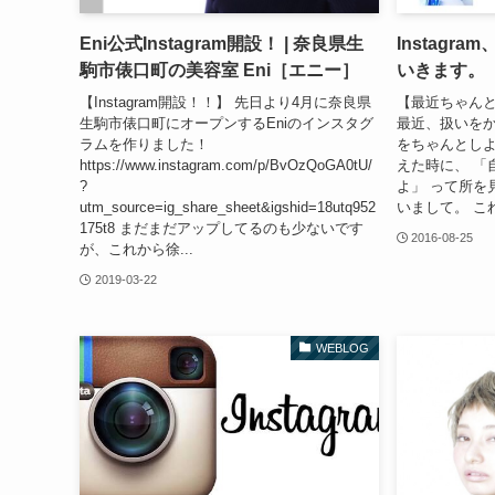
Eni公式Instagram開設！ | 奈良県生
Instagr
駒市俵口町の美容室 Eni［エニー］
いきます。
【Instagram開設！！】 先日より4月に奈良県
【最近ちゃんと
生駒市俵口町にオープンするEniのインスタグ
最近、扱いをかな
ラムを作りました！
をちゃんとし
https://www.instagram.com/p/BvOzQoGA0tU/
えた時に、 「
?
よ」 って所を
utm_source=ig_share_sheet&igshid=18utq952
いまして。 こ
175t8 まだまだアップしてるのも少ないです
2016-08-25
が、これから徐...
2019-03-22
WEBLOG