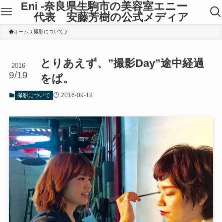
Eni -奈良県生駒市の美容室エニー
代表 安藤芳樹の公式メディア
ホーム
撮影について
とりあえず、”撮影Day”途中経過
2016
9/19
をば。
2016-09-19
撮影について