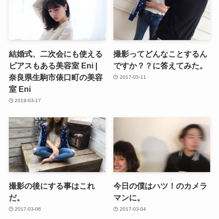
結婚式、二次会にも使える
撮影ってどんなことするん
ピアスもある美容室 Eni |
ですか？？に答えてみた。
奈良県生駒市俵口町の美容
2017-03-11
室 Eni
2019-03-17
撮影の後にする事はこれ
今日の僕はハツ！のカメラ
だ。
マンに。
2017-03-06
2017-03-04