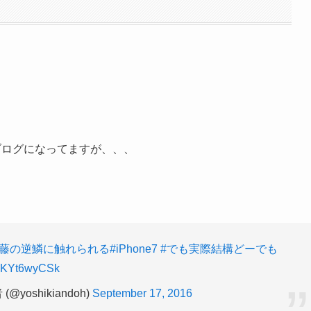
ぞブログになってますが、、、
安藤の逆鱗に触れられる
#iPhone7
#でも実際結構どーでも
m/eKYt6wyCSk
oshikiandoh)
September 17, 2016