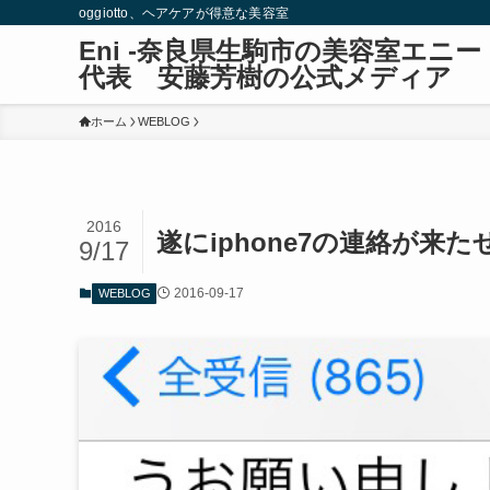
oggiotto、ヘアケアが得意な美容室
Eni -奈良県生駒市の美容室エ
代表 安藤芳樹の公式メディア
ホーム
WEBLOG
2016
遂にiphone7の連絡が来た
9/17
2016-09-17
WEBLOG