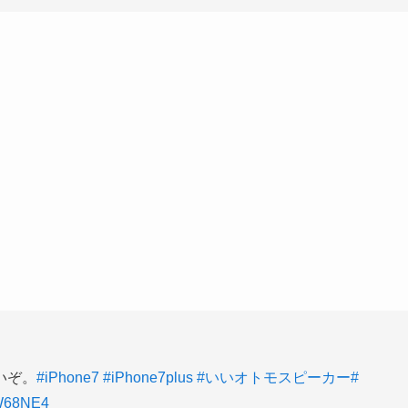
いぞ。
#iPhone7
#iPhone7plus
#いいオトモスピーカー
#
DW68NE4