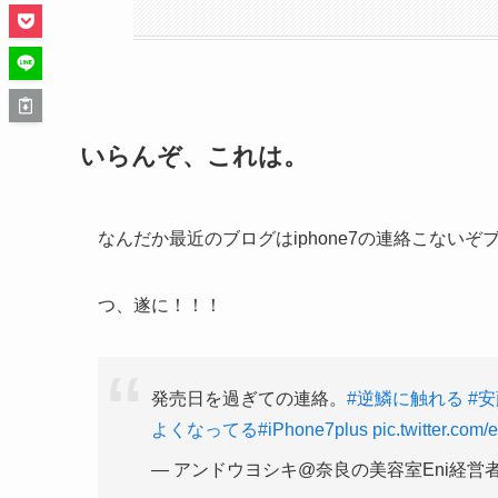
いらんぞ、これは。
なんだか最近のブログはiphone7の連絡こない
つ、遂に！！！
発売日を過ぎての連絡。
#逆鱗に触れる
#
よくなってる
#iPhone7plus
pic.twitter.co
— アンドウヨシキ@奈良の美容室Eni経営者 (@y