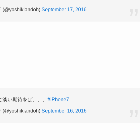
oshikiandoh)
September 17, 2016
て淡い期待をば、、、
#iPhone7
oshikiandoh)
September 16, 2016