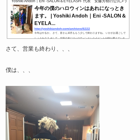
Yoshiki Andoh｜Eni -SALON＆EYELASH- 代表 安藤芳樹の公式メディア
今年の僕のハロウィンはあれになっとき
ます。 | Yoshiki Andoh｜Eni -SALON＆
EYELA...
http://yoshikiandoh.com/archives/8222
今年はやるか。 さて、皆さん10月ももう少しで終わりますね。 いかがお過ごしで
しょうか？？ そして、10月の末にはハロウィンというイベントが待ち構えていま
すね。 10/31（MON） 、 、 、 MON?!? マン！？！ マンデー？！？ 関西の美容室
さて、営業も終わり、、、
は月曜日休みじゃん、、、 ハロウィンできないじゃん、、、 と、いうことで 前倒
しして10/30に仮装営業します！ さぁ、次の日曜日は、仮装してEni-
僕は、、、