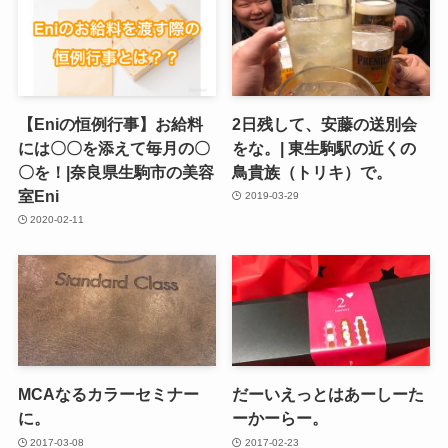
【Eniの恒例行事】お給料
2日残して、安藤の送別会
には〇〇を添えて毎月の〇
をな。| 東生駒駅の近くの
〇を！|奈良県生駒市の美容
鳥貴族（トリキ）で。
室Eni
2019-03-29
2020-02-11
MCAなるカラーセミナー
だーいえっとはあーしーた
に。
ーかーらー。
2017-03-08
2017-02-23