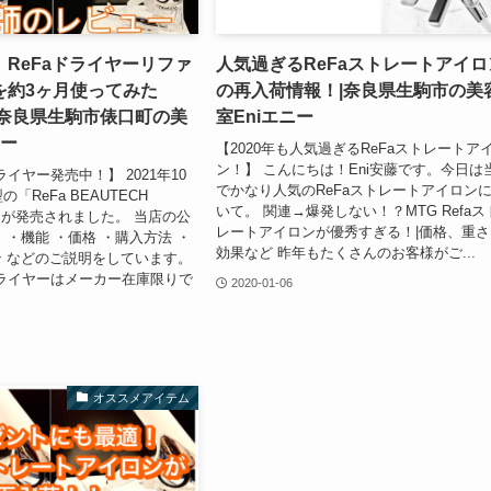
ReFaドライヤーリファ
人気過ぎるReFaストレートアイロ
を約3ヶ月使ってみた
の再入荷情報！|奈良県生駒市の美
|奈良県生駒市俵口町の美
室Eniエニー
ニー
【2020年も人気過ぎるReFaストレートア
ン！】 こんにちは！Eni安藤です。今日は
ライヤー発売中！】 2021年10
でかなり人気のReFaストレートアイロン
「ReFa BEAUTECH
いて。 関連→爆発しない！？MTG Refaス
O」が発売されました。 当店の公
レートアイロンが優秀すぎる！|価格、重さ
 ・機能 ・価格 ・購入方法 ・
効果など 昨年もたくさんのお客様がご...
 などのご説明をしています。
ドライヤーはメーカー在庫限りで
2020-01-06
オススメアイテム