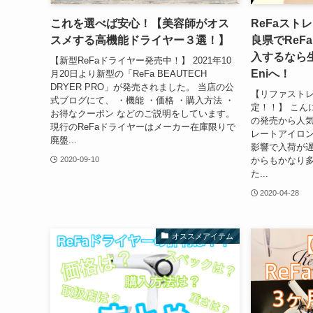
これを選べば安心！【美容師がオス
ReFaスト
スメする高機能ドライヤー３選！】
良県でReF
入するなら
【新型ReFaドライヤー発売中！】 2021年10
Eniへ！
月20日より新型の「ReFa BEAUTECH
DRYER PRO」が発売されました。 当店の公
【リファスト
式ブログにて、 ・機能 ・価格 ・購入方法 ・
定！！】 こん
お得なクーポン などのご説明をしています。
の発売から人気
現行のReFaドライヤーはメーカー在庫限りで
レートアイロ
廃盤...
影響で入荷が遅
からもかなり
2020-09-10
た...
2020-04-28
オススメアイテム