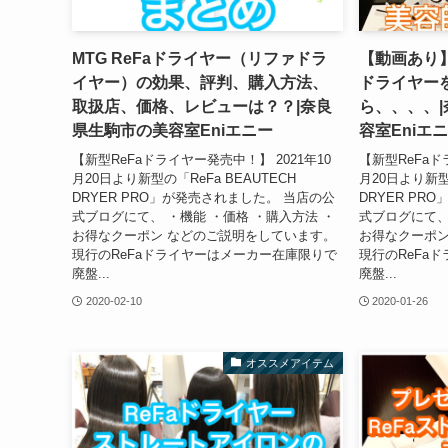
MTG ReFaドライヤー（リファドラ
【動画あり】
イヤー）の効果、評判、購入方法、
ドライヤー
取扱店、価格、レビューは？？|奈良
ら、、、、
県生駒市の美容室Eniエニー
容室Eniエ
【新型ReFaドライヤー発売中！】 2021年10
【新型ReFaド
月20日より新型の「ReFa BEAUTECH
月20日より新型の
DRYER PRO」が発売されました。 当店の公
DRYER PR
式ブログにて、 ・機能 ・価格 ・購入方法 ・
式ブログにて、
お得なクーポン などのご説明をしています。
お得なクーポン
現行のReFaドライヤーはメーカー在庫限りで
現行のReFa
廃盤...
廃盤...
2020-02-10
2020-01-26
オススメアイテム