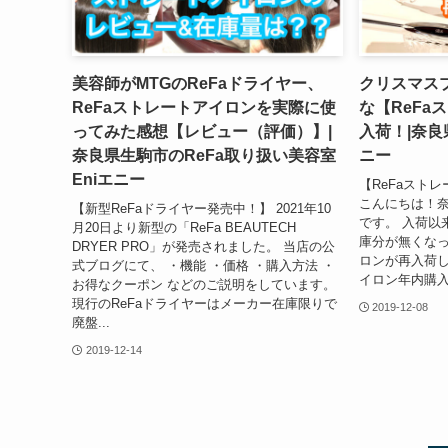
美容師がMTGのReFaドライヤー、
クリスマス
ReFaストレートアイロンを実際に使
な【ReFa
ってみた感想【レビュー（評価）】|
入荷！|奈良
奈良県生駒市のReFa取り扱い美容室
ニー
Eniエニー
【ReFaスト
こんにちは！奈
【新型ReFaドライヤー発売中！】 2021年10
です。 入荷以
月20日より新型の「ReFa BEAUTECH
庫分が無くなっ
DRYER PRO」が発売されました。 当店の公
ロンが再入荷し
式ブログにて、 ・機能 ・価格 ・購入方法 ・
イロン年内購入
お得なクーポン などのご説明をしています。
現行のReFaドライヤーはメーカー在庫限りで
2019-12-08
廃盤...
2019-12-14