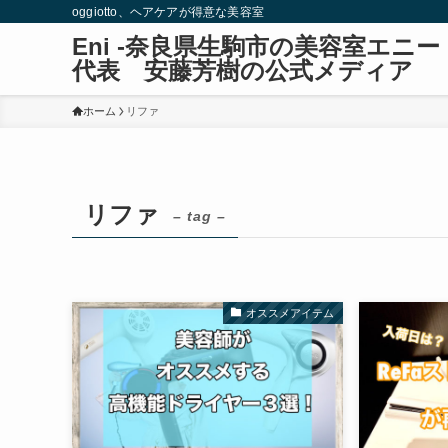
oggiotto、ヘアケアが得意な美容室
Eni -奈良県生駒市の美容室エ
代表 安藤芳樹の公式メディア
ホーム
リファ
リファ
– tag –
オススメアイテム