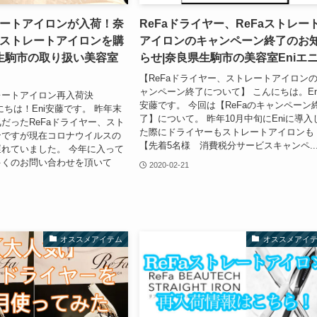
レートアイロンが入荷！奈
ReFaドライヤー、ReFaストレー
aストレートアイロンを購
アイロンのキャンペーン終了のお
生駒市の取り扱い美容室
らせ|奈良県生駒市の美容室Eniエ
【ReFaドライヤー、ストレートアイロン
ャンペーン終了について】 こんにちは。En
レートアイロン再入荷決
安藤です。 今回は【ReFaのキャンペーン
にちは！Eni安藤です。 昨年末
了】について。 昨年10月中旬にEniに導入
だったReFaドライヤー、スト
た際にドライヤーもストレートアイロンも
ンですが現在コロナウイルスの
【先着5名様 消費税分サービスキャンペ..
れていました。 今年に入って
多くのお問い合わせを頂いて
2020-02-21
オススメアイテム
オススメアイ