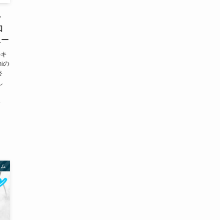
ト
知
ニー
のキ
iの
終
し
.
テム