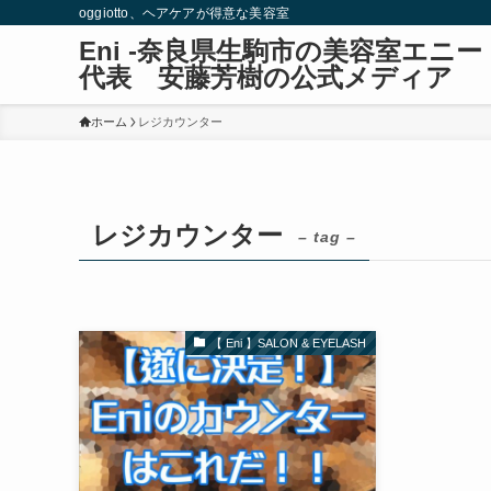
oggiotto、ヘアケアが得意な美容室
Eni -奈良県生駒市の美容室エ
代表 安藤芳樹の公式メディア
ホーム
レジカウンター
レジカウンター
– tag –
【 Eni 】SALON & EYELASH