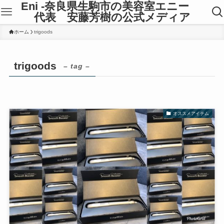
Eni -奈良県生駒市の美容室エニー
代表 安藤芳樹の公式メディア
ホーム
trigoods
trigoods
– tag –
オススメアイテム