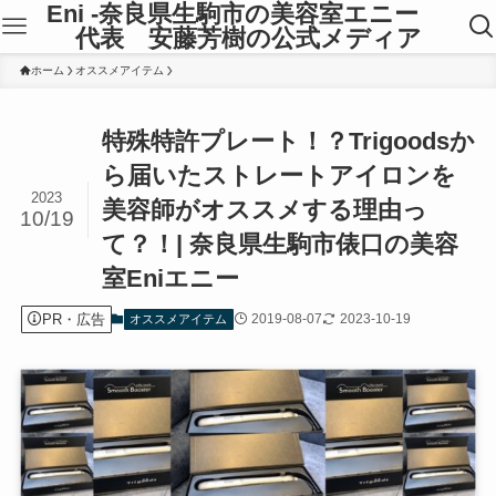
Eni -奈良県生駒市の美容室エニー
代表 安藤芳樹の公式メディア
ホーム
オススメアイテム
特殊特許プレート！？Trigoodsか
ら届いたストレートアイロンを
2023
美容師がオススメする理由っ
10/19
て？！| 奈良県生駒市俵口の美容
室Eniエニー
PR・広告
2019-08-07
2023-10-19
オススメアイテム