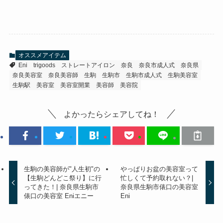
オススメアイテム
Eni
trigoods
ストレートアイロン
奈良
奈良市成人式
奈良県
奈良美容室
奈良美容師
生駒
生駒市
生駒市成人式
生駒美容室
生駒駅
美容室
美容室開業
美容師
美容院
よかったらシェアしてね！
生駒の美容師が"人生初"の
やっぱりお盆の美容室って
【生駒どんどこ祭り】に行
忙しくて予約取れない？|
ってきた！| 奈良県生駒市
奈良県生駒市俵口の美容室
俵口の美容室 Eniエニー
Eni