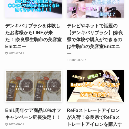
デンキバリブラシを体験し
テレビやネットで話題の
たお客様からLINEが来
【デンキバリブラシ】|奈良
た！|奈良県生駒市の美容室
県で体験や購入ができるの
Eniエニー
は生駒市の美容室Eniエニ
ー
2020-07-11
2020-07-07
Eni1周年ケア商品10%オフ
ReFaストレートアイロン
キャンペーン延長決定！！
が入荷！奈良県でReFaス
トレートアイロンを購入す
2020-06-01