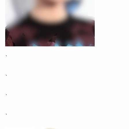
、
、
、
、