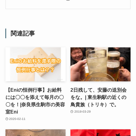
関連記事
【Eniの恒例行事】お給料
2日残して、安藤の送別会
には〇〇を添えて毎月の〇
をな。| 東生駒駅の近くの
〇を！|奈良県生駒市の美容
鳥貴族（トリキ）で。
室Eni
2019-03-29
2020-02-11