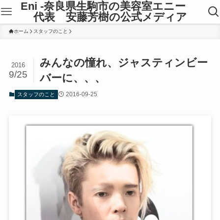
Eni -奈良県生駒市の美容室エニー
代表 安藤芳樹の公式メディア
ホーム
スタッフのこと
みんなの憧れ、ジャスティンビー
2016
9/25
バーに、、、
2016-09-25
スタッフのこと