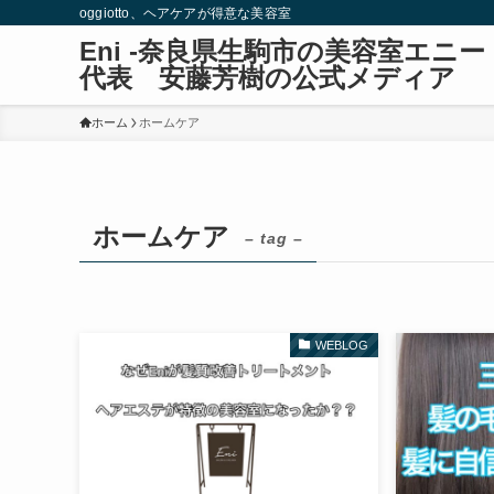
oggiotto、ヘアケアが得意な美容室
Eni -奈良県生駒市の美容室エ
代表 安藤芳樹の公式メディア
ホーム
ホームケア
ホームケア
– tag –
WEBLOG