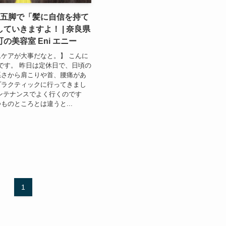
人五脚で「髪に自信を持て
ていきますよ！ | 奈良県
の美容室 Eni エニー
ケアが大事だなと。】 こんに
藤です。 昨日は定休日で、日頃の
悪さから肩こりや首、腰痛があ
プラクティックに行ってきまし
ンテナンスでよく行くのです
ものところとは違うと...
1