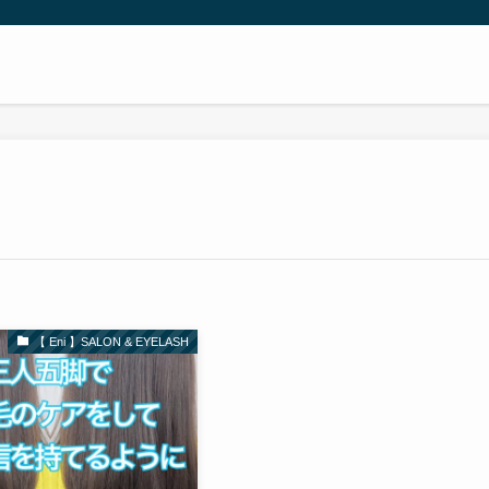
ニー
【 Eni 】SALON & EYELASH