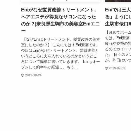
Eniがなぜ髪質改善トリートメント、
Eniでは三
ヘアエステが得意なサロンになった
る」ようにし
のか？|奈良県生駒市の美容室Eniエニ
生駒市俵口町
ー
【改めてホーム
ちは。Eni安
【なぜEniはトリートメント、髪質改善の美容
疲れや姿勢の
室にしたのか？】 こんにちは！Eni安藤です。
るのでカイロ
今回はEniがなぜトリートメント、髪質改善と
た。 日々のメ
いうところに力を入れているのかというとこ
が、昨日はいつ
ろについて簡単に書いていきます。 Eniもオー
プンして約半年が経過し、もう...
2019-07-03
2019-10-24