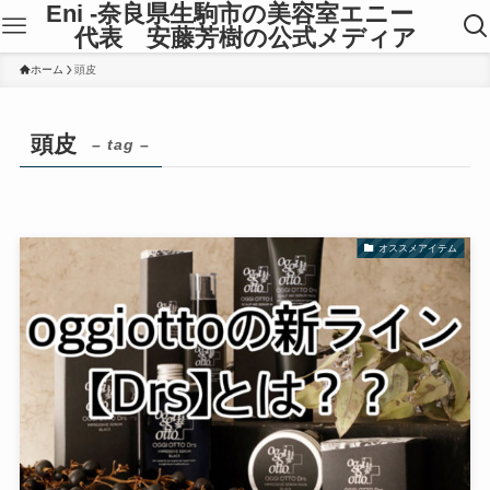
Eni -奈良県生駒市の美容室エニー
代表 安藤芳樹の公式メディア
ホーム
頭皮
頭皮
– tag –
オススメアイテム