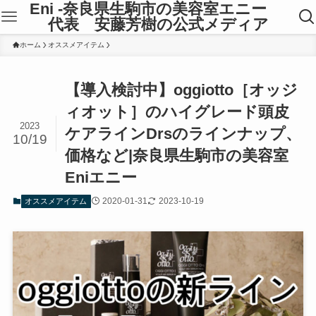
Eni -奈良県生駒市の美容室エニー
代表 安藤芳樹の公式メディア
ホーム
オススメアイテム
【導入検討中】oggiotto［オッジ
ィオット］のハイグレード頭皮
2023
ケアラインDrsのラインナップ、
10/19
価格など|奈良県生駒市の美容室
Eniエニー
2020-01-31
2023-10-19
オススメアイテム