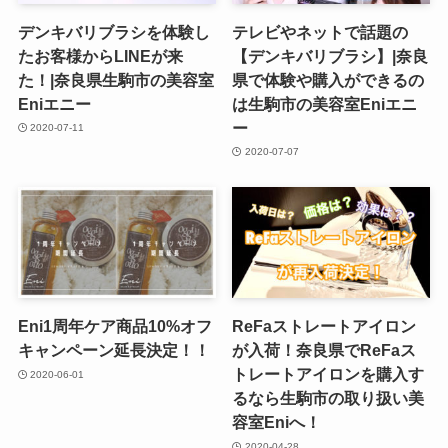
デンキバリブラシを体験し
テレビやネットで話題の
たお客様からLINEが来
【デンキバリブラシ】|奈良
た！|奈良県生駒市の美容室
県で体験や購入ができるの
Eniエニー
は生駒市の美容室Eniエニ
ー
2020-07-11
2020-07-07
Eni1周年ケア商品10%オフ
ReFaストレートアイロン
キャンペーン延長決定！！
が入荷！奈良県でReFaス
トレートアイロンを購入す
2020-06-01
るなら生駒市の取り扱い美
容室Eniへ！
2020-04-28