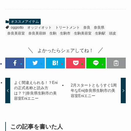
オススメアイテム
oggiotto
オッジィオット
トリートメント
奈良
奈良県
奈良美容室
奈良美容師
生駒
生駒市
生駒美容室
生駒駅
頭皮
よかったらシェアしてね！
よく間違えられる！？Eni
2月スタートともうすぐ1周
の正式名称と読み方
年なEni|奈良県生駒市の美
は？？|奈良県生駒市の美
容室Eniエニー
容室Eniエニー
この記事を書いた人