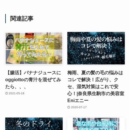
関連記事
【腸活】バナナジュースに
梅雨、夏の髪の毛の悩みは
oggiottoの青汁を混ぜてみ
コレで解決！広がり、ク
たら、、、
セ、湿気対策はこれで安
心！|奈良県生駒市の美容室
2021-05-18
Eniエニー
2020-07-17