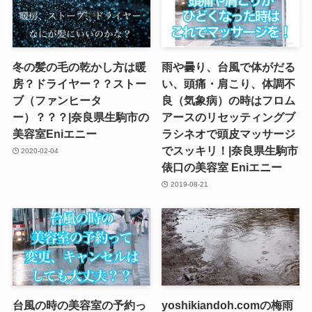
冬の髪の毛の乾かし方は暖
雨や曇り、台風で体がだる
房？ドライヤー？？ストー
い、頭痛・肩こり、体調不
ブ（ファンヒータ
良（気象病）の時はフロム
ー）？？？|奈良県生駒市の
アースのリセッティングブ
美容室Eniエニー
ラシネオで頭皮マッサージ
でスッキリ！|奈良県生駒市
2020-02-04
俵口の美容室 Eniエニー
2019-08-21
台風の時の美容室の予約っ
yoshikiandoh.comの梅雨