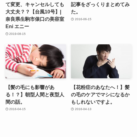
て変更、キャンセルしても
記事をざっくりまとめてみ
大丈夫？？【台風10号】|
た。
奈良県生駒市俵口の美容室
2016-06-15
Eni エニー
2019-08-15
【髪の毛にも影響があ
【花粉症のあなたへ！】髪
る！？】朝型人間と夜型人
の毛のケアでマシになるか
間の話。
もしれないですよ。
2016-04-15
2016-04-13