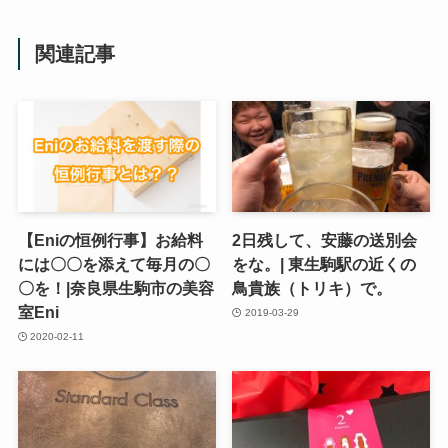
関連記事
【Eniの恒例行事】お給料
2日残して、安藤の送別会
には〇〇を添えて毎月の〇
をな。| 東生駒駅の近くの
〇を！|奈良県生駒市の美容
鳥貴族（トリキ）で。
室Eni
2019-03-29
2020-02-11