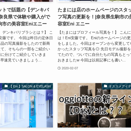
ットで話題の【デンキバ
たまには店のホームページのスタ
|奈良県で体験や購入がで
フ写真の更新を！|奈良県生駒市の
市の美容室Eniエニー
容室Eni エニー
メ デンキバリブラシとは？】 こ
【たまにはプロフィール写真を！】 こん
i安藤です。 今回は昨日の定休日
は！Eni安藤です。 Eniのホームページの
商品の写真撮影をしたので新商
をしました。今回はオープンから変更して
えて、そちらの一部をご紹介い
かったスタッフ写真を◎ 先日モデル撮影
回に分けてご紹介していきま
てたので、ついでに自分たちの写真もとっ
早速見ていきましょう...
おきましたw 今回は以前記事にも書い...
2020-02-07
【 Eni 】SALON & EYELASH
オススメアイ