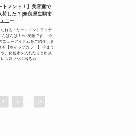
リートメント！】美容室で
入荷した？|奈良県生駒市
iエニー
になれるトリートメントアイテ
こんばんは！Eni安藤です。 今
iのニューアイテムをご紹介しま
名も【ホイップカラー】 今まで
ーや、化粧水を入れたりと出来
レス兼ツヤの出るカ...
2
3
...
15