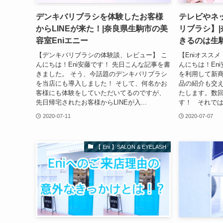
デンキバリブラシを体験したお客様
テレビやネ
からLINEが来た！|奈良県生駒市の美
リブラシ】
容室Eniエニー
きるのは生駒
【デンキバリブラシの体験談、レビュー】 こ
【Eniオスス
んにちは！Eni安藤です！ 先日こんな記事を書
んにちは！En
きました。 そう、今話題のデンキバリブラシ
を利用して新
を当店にも導入しました！ そして、何名かお
品の紹介も交
客様にも体験をしていただいてるのですが、
たします。数
先日帰宅されたお客様からLINEが入...
す！ それでは
2020-07-11
2020-07-07
【 Eni 】SALON & EYELASH