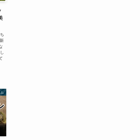
ッ
美
にち
更新
な
をし
て
テム