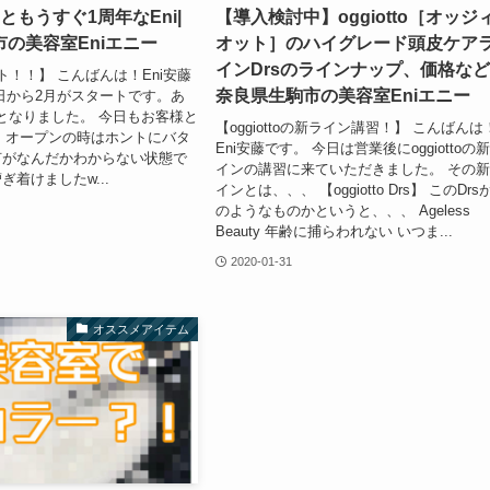
ともうすぐ1周年なEni|
【導入検討中】oggiotto［オッジ
の美容室Eniエニー
オット］のハイグレード頭皮ケア
インDrsのラインナップ、価格など
ト！！】 こんばんは！Eni安藤
奈良県生駒市の美容室Eniエニー
日から2月がスタートです。あ
12となりました。 今日もお客様と
【oggiottoの新ライン講習！】 こんばんは
 オープンの時はホントにバタ
Eni安藤です。 今日は営業後にoggiottoの
何がなんだかわからない状態で
インの講習に来ていただきました。 その
着けましたw...
インとは、、、 【oggiotto Drs】 このDrs
のようなものかというと、、、 Ageless
Beauty 年齢に捕らわれない いつま...
2020-01-31
オススメアイテム