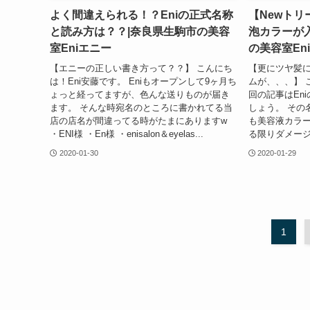
よく間違えられる！？Eniの正式名称
【Newト
と読み方は？？|奈良県生駒市の美容
泡カラーが
室Eniエニー
の美容室En
【エニーの正しい書き方って？？】 こんにち
【更にツヤ髪
は！Eni安藤です。 Eniもオープンして9ヶ月ち
ムが、、、】 
ょっと経ってますが、色んな送りものが届き
回の記事はEn
ます。 そんな時宛名のところに書かれてる当
しょう。 その
店の店名が間違ってる時がたまにありますw
も美容液カラ
・ENI様 ・En様 ・enisalon＆eyelas...
る限りダメージ
2020-01-30
2020-01-29
1