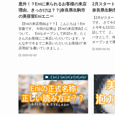
意外！？Eniに来られるお客様の来店
2月スタート
理由、きっかけは？？|奈良県生駒市
奈良県生駒市
の美容室Eniエニー
【2月がスター
です。 さて今
【Eniの来店理由は？？】 こんにちは！Eni
と今年も11/
安藤です。 今回の記事は【Eniの来店理由】に
話してて と。
ついて。 Eniもオープンして約10ヶ月。たく
バタとして、
さんのお客様にご来店いただいています。そ
オープンまで漕ぎ
んな中で今までご来店いただいたお客様の"来
店理由"を書いていきましょ...
2020-02-01
2020-02-03
【 Eni 】SALON & EYELASH