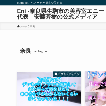
oggiotto、ヘアケアが得意な美容室
Eni -奈良県生駒市の美容室エ
代表 安藤芳樹の公式メディア
ホーム
奈良
奈良
– tag –
オススメアイテム