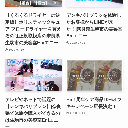
【くるくるドライヤーの決
デンキバリブラシを体験し
定版】ホリスティックキュ
たお客様からLINEが来
ア ブロードライヤーを買え
た！|奈良県生駒市の美容室
るのは正規取扱店の奈良県
Eniエニー
生駒市の美容室Eniエニー
2020-07-11
2020-07-19
テレビやネットで話題の
Eni1周年ケア商品10%オフ
【デンキバリブラシ】|奈良
キャンペーン延長決定！！
県で体験や購入ができるの
2020-06-01
は生駒市の美容室Eniエニ
ー