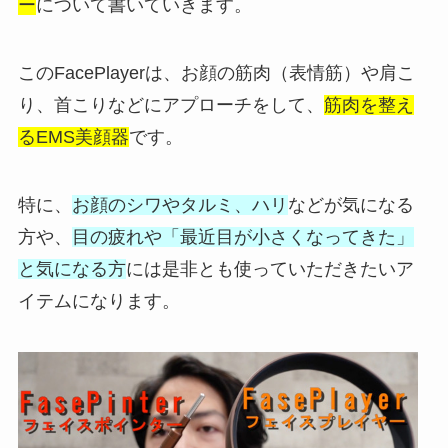
ー
について書いていきます。
このFacePlayerは、お顔の筋肉（表情筋）や肩こ
り、首こりなどにアプローチをして、
筋肉を整え
るEMS美顔器
です。
特に、
お顔のシワやタルミ、ハリ
などが気になる
方や、
目の疲れや「最近目が小さくなってきた」
と気になる方
には是非とも使っていただきたいア
イテムになります。