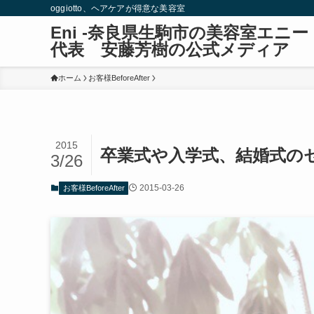
oggiotto、ヘアケアが得意な美容室
Eni -奈良県生駒市の美容室エ
代表 安藤芳樹の公式メディア
ホーム
お客様BeforeAfter
2015
卒業式や入学式、結婚式のセ
3/26
2015-03-26
お客様BeforeAfter