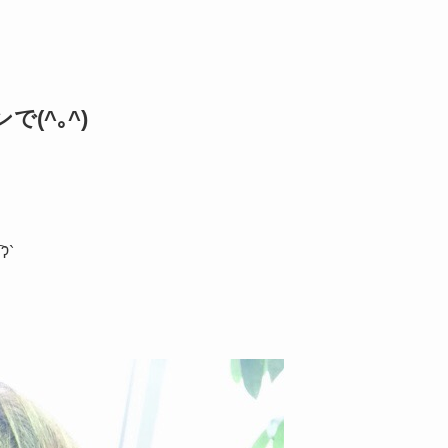
(^｡^)
ʔ`