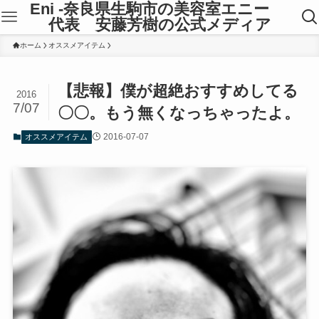
Eni -奈良県生駒市の美容室エニー
代表 安藤芳樹の公式メディア
ホーム
オススメアイテム
【悲報】僕が超絶おすすめしてる
2016
7/07
〇〇。もう無くなっちゃったよ。
2016-07-07
オススメアイテム