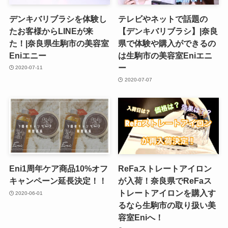
デンキバリブラシを体験し
テレビやネットで話題の
たお客様からLINEが来
【デンキバリブラシ】|奈良
た！|奈良県生駒市の美容室
県で体験や購入ができるの
Eniエニー
は生駒市の美容室Eniエニ
ー
2020-07-11
2020-07-07
Eni1周年ケア商品10%オフ
ReFaストレートアイロン
キャンペーン延長決定！！
が入荷！奈良県でReFaス
トレートアイロンを購入す
2020-06-01
るなら生駒市の取り扱い美
容室Eniへ！