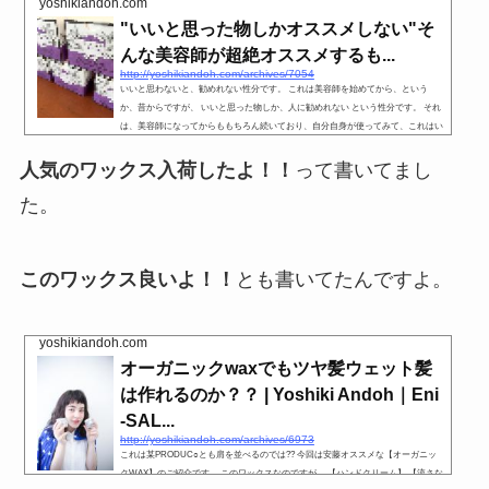
yoshikiandoh.com
"いいと思った物しかオススメしない"そ
んな美容師が超絶オススメするも...
http://yoshikiandoh.com/archives/7054
いいと思わないと、勧めれない性分です。 これは美容師を始めてから、という
か、昔からですが、 いいと思った物しか、人に勧めれない という性分です。 それ
は、美容師になってからももちろん続いており、自分自身が使ってみて、これはい
いと思った物をお客様には提案しています。
人気のワックス入荷したよ！！
って書いてまし
た。
このワックス良いよ！！
とも書いてたんですよ。
yoshikiandoh.com
オーガニックwaxでもツヤ髪ウェット髪
は作れるのか？？ | Yoshiki Andoh｜Eni
-SAL...
http://yoshikiandoh.com/archives/6973
これは某PRODUC○とも肩を並べるのでは?? 今回は安藤オススメな【オーガニッ
クWAX】のご紹介です。 このワックスなのですが、 【ハンドクリーム】 【流さな