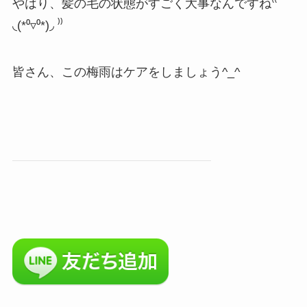
やはり、髪の毛の状態がすごく大事なんですね⁽⁽
◟(*⁰▿⁰*)◞ ⁾⁾
皆さん、この梅雨はケアをしましょう^_^