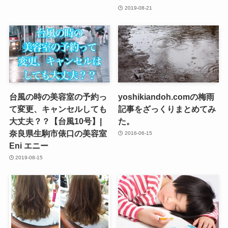
2019-08-21
台風の時の美容室の予約っ
yoshikiandoh.comの梅雨
て変更、キャンセルしても
記事をざっくりまとめてみ
大丈夫？？【台風10号】|
た。
奈良県生駒市俵口の美容室
2016-06-15
Eni エニー
2019-08-15