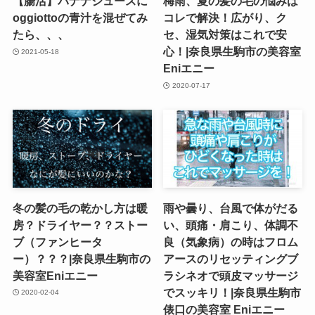
【腸活】バナナジュースに
梅雨、夏の髪の毛の悩みは
oggiottoの青汁を混ぜてみ
コレで解決！広がり、ク
たら、、、
セ、湿気対策はこれで安
心！|奈良県生駒市の美容室
2021-05-18
Eniエニー
2020-07-17
冬の髪の毛の乾かし方は暖
雨や曇り、台風で体がだる
房？ドライヤー？？ストー
い、頭痛・肩こり、体調不
ブ（ファンヒータ
良（気象病）の時はフロム
ー）？？？|奈良県生駒市の
アースのリセッティングブ
美容室Eniエニー
ラシネオで頭皮マッサージ
でスッキリ！|奈良県生駒市
2020-02-04
俵口の美容室 Eniエニー