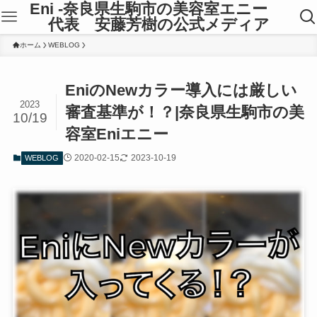
Eni -奈良県生駒市の美容室エニー
代表 安藤芳樹の公式メディア
ホーム
WEBLOG
EniのNewカラー導入には厳しい
2023
審査基準が！？|奈良県生駒市の美
10/19
容室Eniエニー
2020-02-15
2023-10-19
WEBLOG