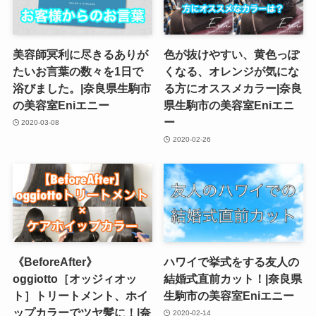
美容師冥利に尽きるありが
色が抜けやすい、黄色っぽ
たいお言葉の数々を1日で
くなる、オレンジが気にな
浴びました。|奈良県生駒市
る方にオススメカラー|奈良
の美容室Eniエニー
県生駒市の美容室Eniエニ
ー
2020-03-08
2020-02-26
《BeforeAfter》
ハワイで挙式をする友人の
oggiotto［オッジィオッ
結婚式直前カット！|奈良県
ト］トリートメント、ホイ
生駒市の美容室Eniエニー
ップカラーでツヤ髪に！|奈
2020-02-14