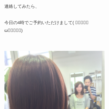
連絡してみたら、
今日の4時でご予約いただけまして( ↂ⃙⃙⃚⃛
ωↂ⃙⃙⃚⃛)