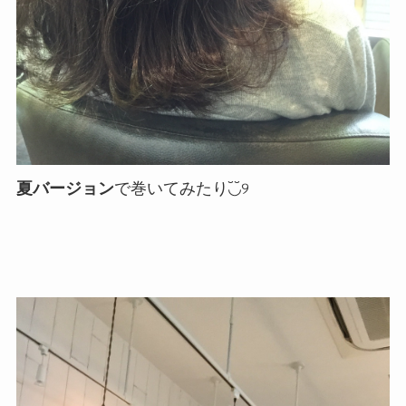
夏バージョン
で巻いてみたり◟̆◞̆୨