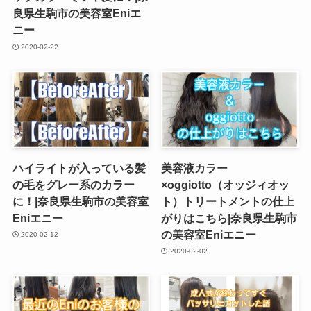
良県生駒市の美容室Eniエ
ニー
2020-02-22
ハイライトが入っている髪
美容液カラー
の毛をグレー系のカラー
×oggiotto（オッジィオッ
に！|奈良県生駒市の美容室
ト）トリートメントの仕上
Eniエニー
がりはこちら|奈良県生駒市
の美容室Eniエニー
2020-02-12
2020-02-02