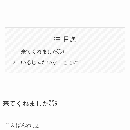
目次
来てくれました◟̆◞̆୨
いるじゃないか！ここに！
来てくれました◟̆◞̆୨
こんばんわ·͜·ೢ