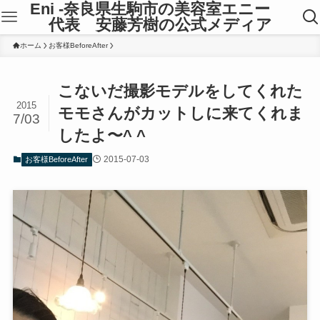
Eni -奈良県生駒市の美容室エニー
代表 安藤芳樹の公式メディア
ホーム
お客様BeforeAfter
こないだ撮影モデルをしてくれた
2015
モモさんがカットしに来てくれま
7/03
したよ〜^ ^
2015-07-03
お客様BeforeAfter