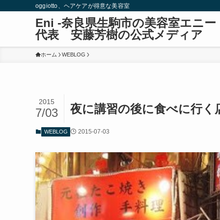
oggiotto、ヘアケアが得意な美容室
Eni -奈良県生駒市の美容室エ
代表 安藤芳樹の公式メディア
ホーム
WEBLOG
2015
夜に講習の後に食べに行く
7/03
2015-07-03
WEBLOG