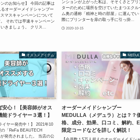
ンションが上がった私は、そそくさとプリ
ンのお知らせ】 今回の記事は
ターのために場所を空けていたまつエクル
れるオーダーメイドシャンプー
ム奥の通称「精神と時の部屋」に運んでい
 クリスマスキャンペーンについて
際にプリンターを扉の取っ手に引っ掛...
。 それでは早速キャンペーン
いきましょう。 クリス...
2020-10-15
オススメアイテム
MEDUL
ば安心！【美容師がオス
オーダーメイドシャンプー
機能ドライヤー３選！】
MEDULLA（メデュラ）とは？？
格、成分、効果、口コミ、解約、En
ライヤー発売中！】 2021年10
限定コードなどを詳しく解説！
「ReFa BEAUTECH
O」が発売されました。 当店の公
【会員数１5万人超えのオーダーメイドシ