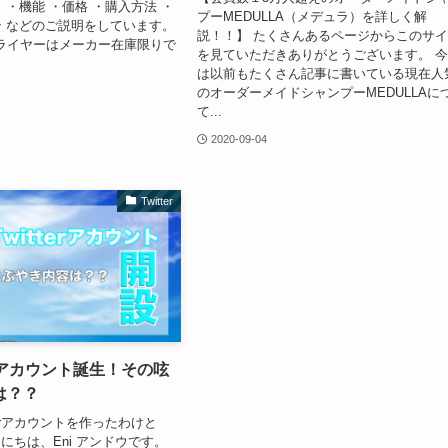
 ・機能 ・価格 ・購入方法 ・
プーMEDULLA（メデュラ）を詳しく解
 などのご説明をしています。
説！！】 たくさんあるページからこのサ
ドライヤーはメーカー在庫限りで
を見ていただきありがとうございます。 
は以前もたくさん記事に書いている現在人
のオーダーメイドシャンプーMEDULLAに
て...
2020-09-04
Twitter
terアカウント誕生！その呟
は？？
terアカウントを作ったわけと
にちは、Eni アンドウです。