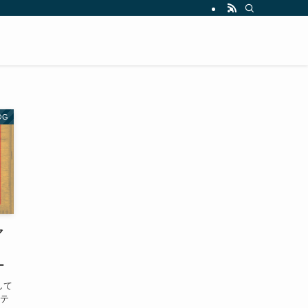
OG
マ
た
ー
して
、テ