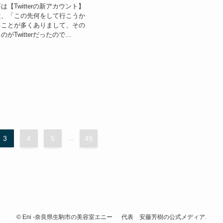
【Twitterの新アカウント】
近、「この先何をして行こうか
ることが多くありまして、その
Twitterだったので...
3
4
5
...
49
©
Eni -奈良県生駒市の美容室エニー 代表 安藤芳樹の公式メディア.