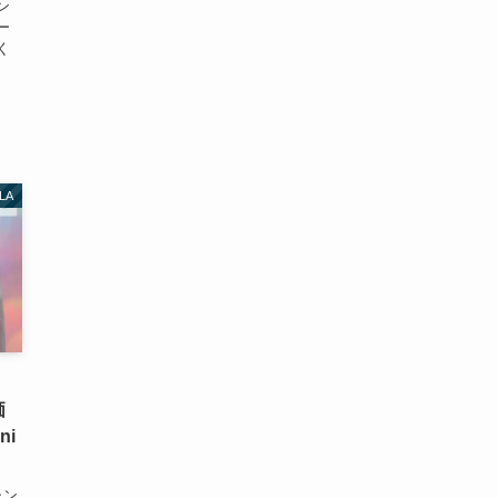
ン
ー
く
LA
価
i
ャン