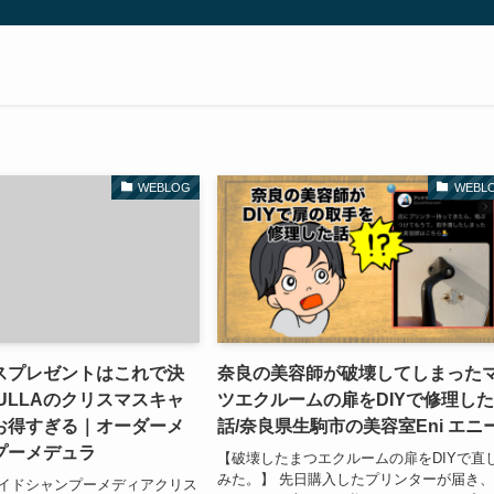
ニー
WEBLOG
WEBL
スプレゼントはこれで決
奈良の美容師が破壊してしまった
ULLAのクリスマスキャ
ツエクルームの扉をDIYで修理し
お得すぎる｜オーダーメ
話/奈良県生駒市の美容室Eni エニ
プーメデュラ
【破壊したまつエクルームの扉をDIYで直
みた。】 先日購入したプリンターが届き
イドシャンプーメディアクリス