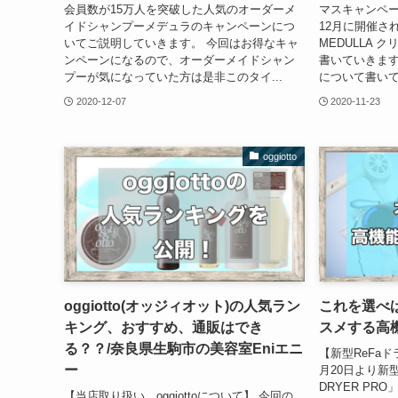
会員数が15万人を突破した人気のオーダーメ
マスキャンペー
イドシャンプーメデュラのキャンペーンにつ
12月に開催さ
いてご説明していきます。 今回はお得なキャ
MEDULLA
ンペーンになるので、オーダーメイドシャン
書いていきます
プーが気になっていた方は是非このタイ...
について書いて
2020-12-07
2020-11-23
oggiotto
oggiotto(オッジィオット)の人気ラン
これを選べ
キング、おすすめ、通販はでき
スメする高
る？？/奈良県生駒市の美容室Eniエニ
【新型ReFaド
ー
月20日より新型の
DRYER PR
【当店取り扱い oggiottoについて】 今回の