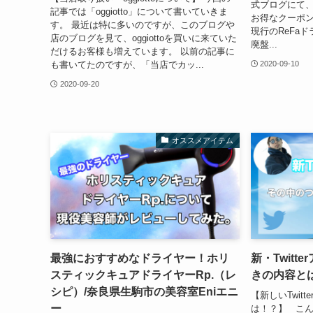
式ブログにて、
記事では「oggiotto」について書いていきま
お得なクーポン
す。 最近は特に多いのですが、このブログや
現行のReFa
店のブログを見て、oggiottoを買いに来ていた
廃盤...
だけるお客様も増えています。 以前の記事に
も書いてたのですが、「当店でカッ...
2020-09-10
2020-09-20
オススメアイテム
最強におすすめなドライヤー！ホリ
新・Twit
スティックキュアドライヤーRp.（レ
きの内容と
シピ）/奈良県生駒市の美容室Eniエニ
【新しいTwit
ー
は！？】 こん