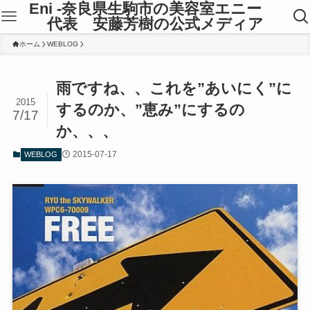
Eni -奈良県生駒市の美容室エニー
代表 安藤芳樹の公式メディア
ホーム
WEBLOG
雨ですね、、これを”あいにく”に
2015
するのか、”恵み”にするの
7/17
か、、、
2015-07-17
WEBLOG