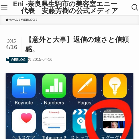
Eni -奈良県生駒市の美容室エニー
代表 安藤芳樹の公式メディア
ホーム
WEBLOG
【意外と大事】返信の速さと信頼
2015
4/16
感。
2015-04-16
WEBLOG