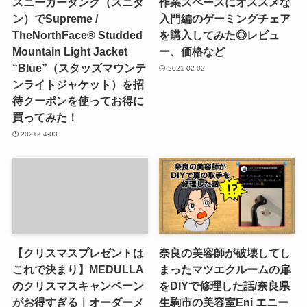
スニーカーダンク（スニダ
作業スペースにオススメな
ン）でSupreme /
入門編のゲーミングチェア
TheNorthFace® Studded
を購入してみた◎レビュ
Mountain Light Jacket
ー、価格など
“Blue”（スタッズマウンテ
2021-02-02
ンライトジャケット）を招
待クーポンを使ってお得に
買ってみた！
2021-04-03
【クリスマスプレゼントは
奈良の美容師が破壊してし
これで決まり】MEDULLA
まったマツエクルームの扉
のクリスマスキャンペーン
をDIYで修理した話/奈良県
がお得すぎる｜オーダーメ
生駒市の美容室Eni エニー