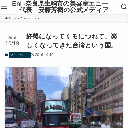
Eni -奈良県生駒市の美容室エニー
代表 安藤芳樹の公式メディア
ホーム
プライベート
終盤になってくるにつれて、楽
2016
10/19
しくなってきた台湾という国。
2016-10-19
プライベート