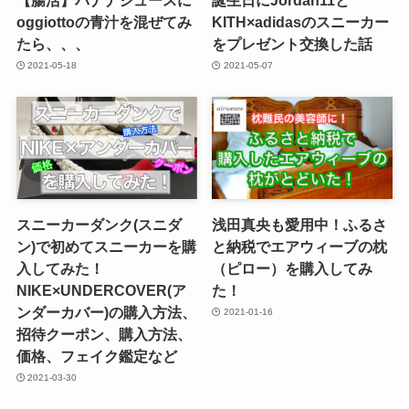
oggiottoの青汁を混ぜてみ
KITH×adidasのスニーカー
たら、、、
をプレゼント交換した話
2021-05-18
2021-05-07
スニーカーダンク(スニダ
浅田真央も愛用中！ふるさ
ン)で初めてスニーカーを購
と納税でエアウィーブの枕
入してみた！
（ピロー）を購入してみ
NIKE×UNDERCOVER(ア
た！
ンダーカバー)の購入方法、
2021-01-16
招待クーポン、購入方法、
価格、フェイク鑑定など
2021-03-30