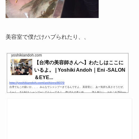
美容室で僕だけハブられたり、、
yoshikiandoh.com
【台湾の美容師さんへ】わたしはここに
いるよ。 | Yoshiki Andoh｜Eni -SALON
＆EYE...
http://yoshikiandoh.com/archives/8079
台湾でもこの扱いか、、、 みんなでシャンプーきてるんですよ。 美容室に。 あー気持ち良さそうだぜ。
うーん。 5人中4人シャンプーしてもらってるよ。 僕は5人の真ん中。。。 誰も来ない。 かれこれ25分ww
w 泣いて帰ります。 ＝＝＝＝＝＝＝＝＝＝ ↓２４時間WEB予約はこちら↓ ↓２４時間WEB予約はこちら↓