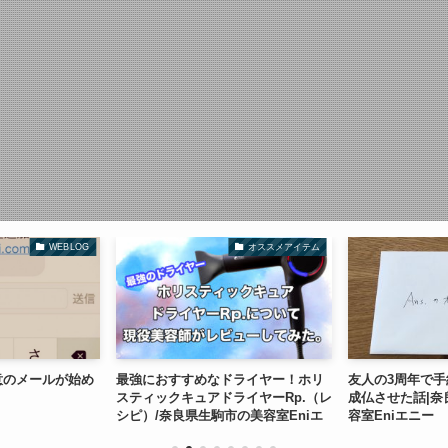
WEBLOG
オススメアイテム
意のメールが始め
最強におすすめなドライヤー！ホリ
友人の3周年で
スティックキュアドライヤーRp.（レ
成仏させた話|奈
シピ）/奈良県生駒市の美容室Eniエ
容室Eniエニー
ニー